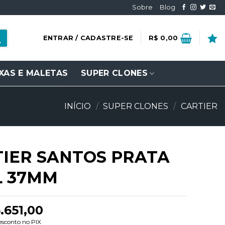
Sobre
Blog
ENTRAR / CADASTRE-SE
R$
0,00
XAS E MALETAS
SUPER CLONES
INÍCIO
/
SUPER CLONES
/
CARTIER
IER SANTOS PRATA
L 37MM
.651,00
esconto no PIX