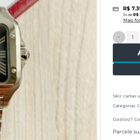
R$
7.3
3
x de
R$
Mais f
CARTIER S
SKU:
cartier
Categorias:
C
Gostou? Co
Parcele su