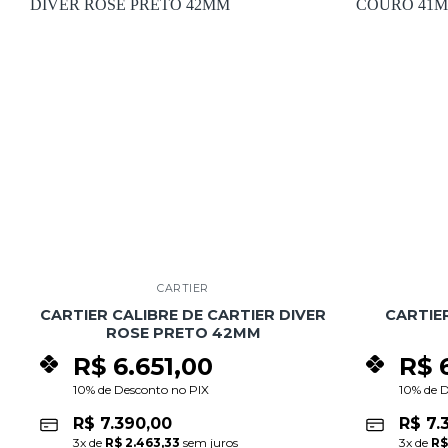
Add to
wishlist
CARTIER
CARTIER CALIBRE DE CARTIER DIVER
CARTIE
ROSE PRETO 42MM
R$
6.651,00
R$
6
10% de Desconto no PIX
10% de 
R$
7.390,00
R$
7.
3
x de
R$
2.463,33
sem juros
3
x de
R$