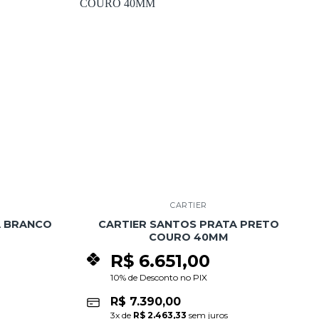
Add to
Add to
wishlist
wishlist
CARTIER
A BRANCO
CARTIER SANTOS PRATA PRETO
COURO 40MM
R$
6.651,00
10% de Desconto no PIX
R$
7.390,00
3
x de
R$
2.463,33
sem juros