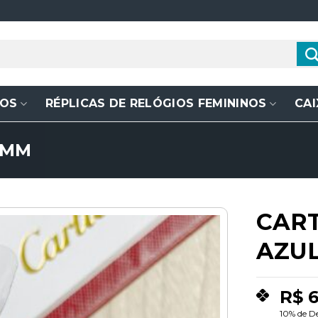
NOS
RÉPLICAS DE RELÓGIOS FEMININOS
CAI
7MM
CART
AZU
Add to
wishlist
R$
6
10% de D