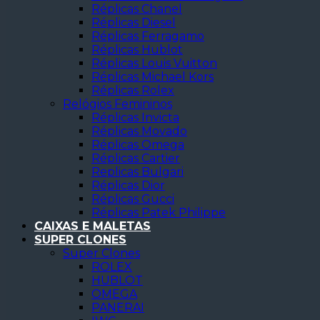
Réplicas Chanel
Réplicas Diesel
Réplicas Ferragamo
Réplicas Hublot
Réplicas Louis Vuitton
Réplicas Michael Kors
Réplicas Rolex
Relógios Femininos
Réplicas Invicta
Réplicas Movado
Réplicas Omega
Réplicas Cartier
Replicas Bulgari
Réplicas Dior
Réplicas Gucci
Réplicas Patek Philippe
CAIXAS E MALETAS
SUPER CLONES
Super Clones
ROLEX
HUBLOT
OMEGA
PANERAI