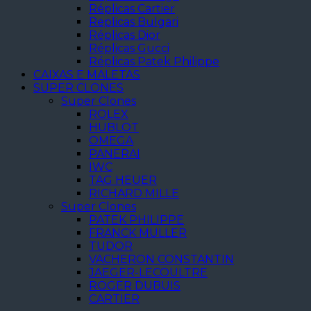
Réplicas Cartier
Replicas Bulgari
Réplicas Dior
Réplicas Gucci
Réplicas Patek Philippe
CAIXAS E MALETAS
SUPER CLONES
Super Clones
ROLEX
HUBLOT
OMEGA
PANERAI
IWC
TAG HEUER
RICHARD MILLE
Super Clones
PATEK PHILIPPE
FRANCK MULLER
TUDOR
VACHERON CONSTANTIN
JAEGER-LECOULTRE
ROGER DUBUIS
CARTIER