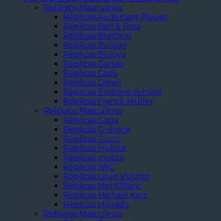
Relógios Masculinos
Réplicas Audemars Piguet
Réplicas Bell & Ross
Réplicas Breitling
Réplicas Bulgari
Réplicas Bulova
Réplicas Cartier
Replicas Casio
Réplicas Diesel
Réplicas Emporio Armani
Réplicas Franck Müller
Relógios Masculinos
Réplicas Gaga
Replicas G-shock
Réplicas Gucci
Réplicas Hublot
Réplicas Invicta
Réplicas IWC
Réplicas Louis Vuitton
Réplicas MontBlanc
Réplicas Michael Kors
Réplicas Movado
Relógios Masculinos