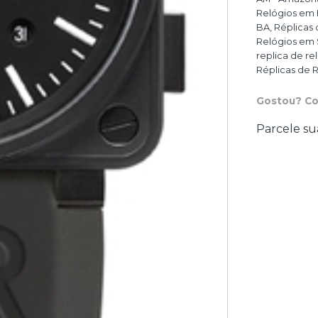
Relógios em 
BA
,
Réplicas 
Relógios em 
replica de re
Réplicas de R
Gostou? Co
Parcele su