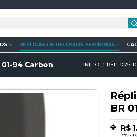
NOS
RÉPLICAS DE RELÓGIOS FEMININOS
CAI
R 01-94 Carbon
INÍCIO
/
RÉPLICAS 
Répli
BR 0
Add to
wishlist
R$
1
10% de D