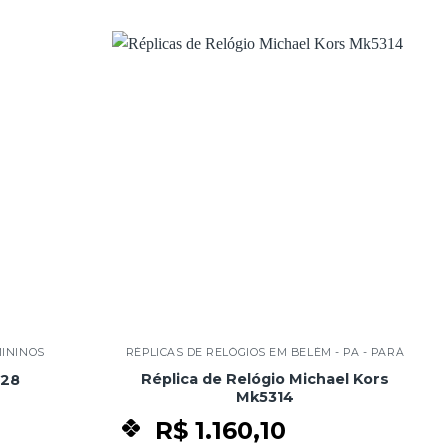
Add to
Add to
wishlist
wishlist
MININOS
RÉPLICAS DE RELÓGIOS EM BELÉM - PA - PARÁ
Réplica de Relógio Michael Kors
128
Mk5314
R$
1.160,10