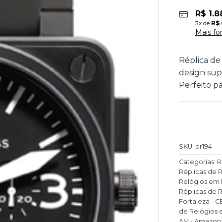
R$
1.8
3
x de
R$
Mais f
Réplica de
design sup
Perfeito pa
SKU:
br194
Categorias:
R
Réplicas de R
Relógios em B
Réplicas de R
Fortaleza - C
de Relógios 
AM - Amazon