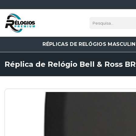
Skip
to
content
Pesquisar
por:
RÉPLICAS DE RELÓGIOS MASCULI
Réplica de Relógio Bell & Ross B