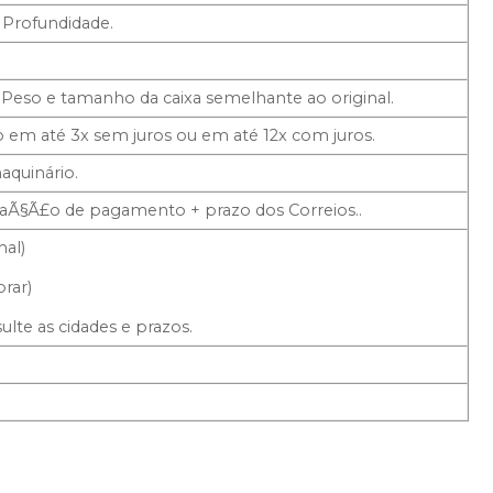
 Profundidade.
 Peso e tamanho da caixa semelhante ao original.
 em até 3x sem juros ou em até 12x com juros.
aquinário.
maÃ§Ã£o de pagamento + prazo dos Correios..
mal)
brar)
lte as cidades e prazos.