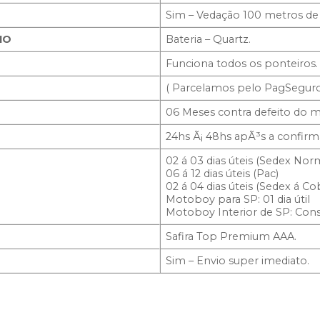
Sim – Vedação 100 metros de
IO
Bateria – Quartz.
Funciona todos os ponteiros.
( Parcelamos pelo PagSeguro
06 Meses contra defeito do m
24hs Ã¡ 48hs apÃ³s a confir
02 á 03 dias úteis (Sedex Nor
06 á 12 dias úteis (Pac)
02 á 04 dias úteis (Sedex á Co
Motoboy para SP: 01 dia útil
Motoboy Interior de SP: Consu
Safira Top Premium AAA.
Sim – Envio super imediato.