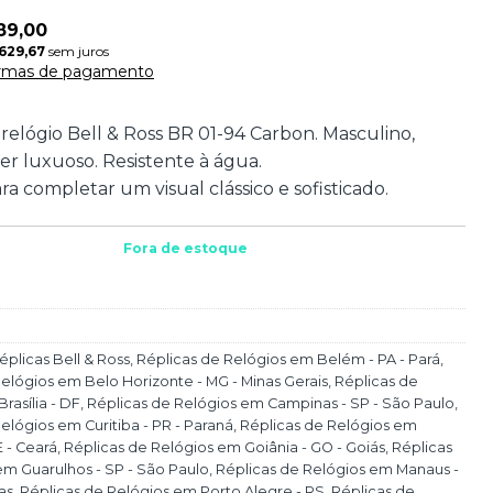
89,00
629,67
sem juros
ormas de pagamento
 relógio Bell & Ross BR 01-94 Carbon. Masculino,
er luxuoso. Resistente à água.
ra completar um visual clássico e sofisticado.
Fora de estoque
éplicas Bell & Ross
,
Réplicas de Relógios em Belém - PA - Pará
,
elógios em Belo Horizonte - MG - Minas Gerais
,
Réplicas de
rasília - DF
,
Réplicas de Relógios em Campinas - SP - São Paulo
,
elógios em Curitiba - PR - Paraná
,
Réplicas de Relógios em
E - Ceará
,
Réplicas de Relógios em Goiânia - GO - Goiás
,
Réplicas
em Guarulhos - SP - São Paulo
,
Réplicas de Relógios em Manaus -
as
,
Réplicas de Relógios em Porto Alegre - RS
,
Réplicas de