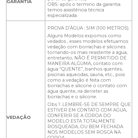
GARANTIA
OBS: após o termino da garantia
temos assistência técnica
especializada.
PROVA D’ÁGUA : SIM (100 METROS).
Alguns Modelos expomos como
vedados , esses modelos efetuamos
vedação com borrachas e silicones
tornando-os mais resistente a água,
entretanto, NÃO É PERMITIDO DE
MANEIRA ALGUMA, contato com
água “QUENTE”, banhos quentes,
piscinas aquecidas, sauna, etc., pois
como a vedação é feita com
borrachas e silicone o contato com
água quente, ira derreter as
borrachas e o silicone.
Obs 1: LEMBRE-SE DE SEMPRE QUE
ESTIVER EM CONTATO COM AGUA,
CONFERIR SE A COROA DO
VEDAÇÃO
MODELO ESTA TOTALMENTE
ROSQUEADA, OU BEM FECHADA
NOS MODELOS SEM ROSCA NA
COROA.