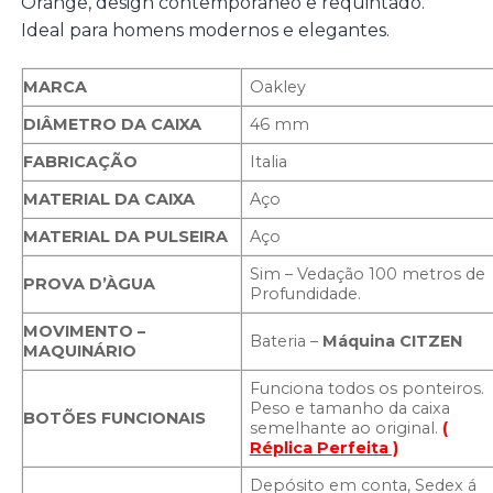
Orange, design contemporâneo e requintado.
Ideal para homens modernos e elegantes.
MARCA
Oakley
DIÂMETRO DA CAIXA
46 mm
FABRICAÇÃO
Italia
MATERIAL DA CAIXA
Aço
MATERIAL DA PULSEIRA
Aço
Sim – Vedação 100 metros de
PROVA D’ÀGUA
Profundidade.
MOVIMENTO –
Bateria –
Máquina CITZEN
MAQUINÁRIO
Funciona todos os ponteiros.
Peso e tamanho da caixa
BOTÕES FUNCIONAIS
semelhante ao original.
(
Réplica Perfeita )
Depósito em conta, Sedex á