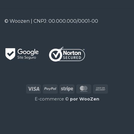
© Woozen | CNPJ: 00.000.000/0001-00
Visa
PayPal
Stripe
MasterCard
Cash
On
E-commerce ©
por
WooZen
Delivery