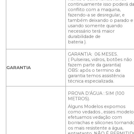
continuamente isso poderá da
conflito com a maquina,
fazendo-a se desregular, e
também deixando o parado e
usando somente quando
necessário terá maior
durabilidade de
bateria ).
GARANTIA: 06 MESES.
( Pulseiras, vidros, botões não
fazem parte da garantia)
GARANTIA
OBS: após o termino da
garantia temos assistência
técnica especializada.
PROVA D’ÁGUA : SIM (100
METROS).
Alguns Modelos expomos
como vedados , esses modelo
efetuamos vedação com
borrachas e silicones tornand
os mais resistente a água,
entretanto, NÃO É PERMITI