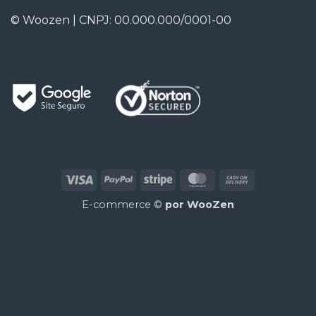
© Woozen | CNPJ: 00.000.000/0001-00
Visa
PayPal
Stripe
MasterCard
Cash
On
E-commerce ©
por
WooZen
Delivery