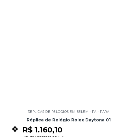
Add to
wishlist
RÉPLICAS DE RELÓGIOS EM BELÉM - PA - PARÁ
Réplica de Relógio Rolex Daytona 01
R$
1.160,10
10% de Desconto no PIX