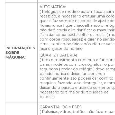
AUTOMÁTICA:
( Relógios de modelo automático assim
recebido, é necessário efetuar uma corda 
que se faz sempre na coroa de ajuste de
horas,nunca fique chacoalhando o relógi
não dará corda e ira danificar o maquinár
Para dar corda basta soltar da rosca ( m
com coroa rosqueadas) e girar no sentid
cima , sentido horário, após efetuar varia
INFORMAÇÕES
faça o ajuste do horário
SOBRE
QUARTZ ( BATERIA)
MÁQUINA:
( tem o movimento continuo e funcion
parar, modelos com cronógrafos , o pon
segundos ( maior do relógio ) deve semp
parado, nunca o deixe funcionando
continuamente isso poderá dar conflito
maquina, fazendo-a se desregular, e t
deixando o parado e usando somente 
necessário terá maior durabilidade de
bateria ).
GARANTIA: 06 MESES.
( Pulseiras, vidros, botões não fazem par