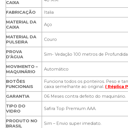
40 MM
CAIXA
FABRICAÇÃO
Italia
MATERIAL DA
Aço
CAIXA
MATERIAL DA
Couro
PULSEIRA
PROVA
Sim- Vedação 100 metros de Profundid
D’ÀGUA
MOVIMENTO –
Automático
MAQUINÁRIO
BOTÕES
Funciona todos os ponteiros. Peso e t
FUNCIONAIS
caixa semelhante ao original.
( Réplica P
GARANTIA
06 Meses contra defeito do maquinário.
TIPO DO
Safira Top Premium AAA.
VIDRO
PRODUTO NO
Sim – Envio super imediato.
BRASIL